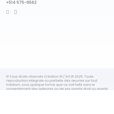
+514 575-9562
© Tous droits réservés Création W / Art W 2025. Toute
reproduction intégrale ou partielle des œuvres sur tout
médium, sous quelque forme que ce soit faite sans le
consentement des auteures ou de ses ayants droit ou ayants
cause, est illicite.
Accueil