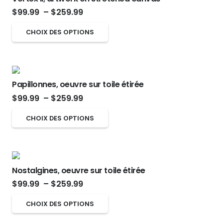
la
Les
Plage
$
99.99
–
$
259.99
page
options
de
Ce
CHOIX DES OPTIONS
du
peuvent
prix :
produit
produit
être
$99.99
a
choisies
à
plusieurs
sur
$259.99
Papillonnes, oeuvre sur toile étirée
variations.
la
Plage
$
99.99
–
$
259.99
Les
page
de
options
Ce
CHOIX DES OPTIONS
du
prix :
peuvent
produit
produit
$99.99
être
a
à
choisies
plusieurs
$259.99
sur
Nostalgines, oeuvre sur toile étirée
variations.
Plage
la
$
99.99
–
$
259.99
Les
de
page
options
Ce
CHOIX DES OPTIONS
prix :
du
peuvent
produit