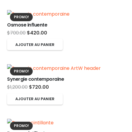
PROMO!
Osmose influente
Le
Le
$
700.00
$
420.00
prix
prix
AJOUTER AU PANIER
initial
actuel
était :
est :
$700.00.
$420.00.
PROMO!
Synergie contemporaine
Le
Le
$
1,200.00
$
720.00
prix
prix
AJOUTER AU PANIER
initial
actuel
était :
est :
$1,200.00.
$720.00.
PROMO!