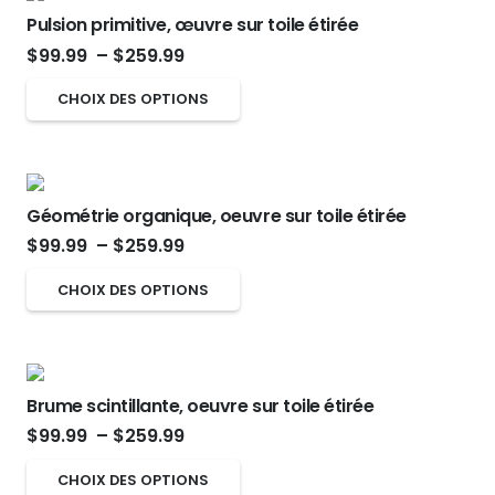
$259.99
sur
Pulsion primitive, œuvre sur toile étirée
variations.
Plage
la
$
99.99
–
$
259.99
Les
de
page
options
Ce
CHOIX DES OPTIONS
prix :
du
peuvent
produit
$99.99
produit
être
a
à
choisies
plusieurs
$259.99
sur
Géométrie organique, oeuvre sur toile étirée
variations.
Plage
la
$
99.99
–
$
259.99
Les
de
page
options
Ce
CHOIX DES OPTIONS
prix :
du
peuvent
produit
$99.99
produit
être
a
à
choisies
plusieurs
$259.99
sur
Brume scintillante, oeuvre sur toile étirée
variations.
Plage
la
$
99.99
–
$
259.99
Les
de
page
options
Ce
CHOIX DES OPTIONS
du