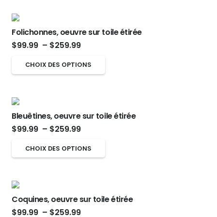
$99.99
produit
être
a
à
choisies
plusieurs
$259.99
sur
Folichonnes, oeuvre sur toile étirée
variations.
Plage
la
$
99.99
–
$
259.99
Les
de
page
options
Ce
CHOIX DES OPTIONS
prix :
du
peuvent
produit
$99.99
produit
être
a
à
choisies
plusieurs
$259.99
sur
Bleuêtines, oeuvre sur toile étirée
variations.
Plage
la
$
99.99
–
$
259.99
Les
de
page
options
Ce
CHOIX DES OPTIONS
prix :
du
peuvent
produit
$99.99
produit
être
a
à
choisies
plusieurs
$259.99
sur
Coquines, oeuvre sur toile étirée
variations.
Plage
la
$
99.99
–
$
259.99
Les