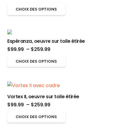
de
page
options
Ce
CHOIX DES OPTIONS
prix :
du
peuvent
produit
$99.99
produit
être
a
à
choisies
plusieurs
$259.99
sur
Espéranza, oeuvre sur toile étirée
variations.
Plage
la
$
99.99
–
$
259.99
Les
de
page
options
Ce
CHOIX DES OPTIONS
prix :
du
peuvent
produit
$99.99
produit
être
a
à
choisies
plusieurs
$259.99
sur
variations.
Vortex II, oeuvre sur toile étirée
la
Les
Plage
$
99.99
–
$
259.99
page
options
de
Ce
CHOIX DES OPTIONS
du
peuvent
prix :
produit
produit
être
$99.99
a