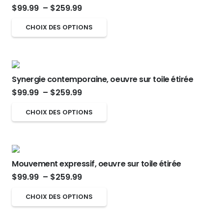
Plage
la
$
99.99
–
$
259.99
Les
de
page
options
Ce
CHOIX DES OPTIONS
prix :
du
peuvent
produit
$99.99
produit
être
a
à
choisies
plusieurs
$259.99
sur
Synergie contemporaine, oeuvre sur toile étirée
variations.
Plage
la
$
99.99
–
$
259.99
Les
de
page
options
Ce
CHOIX DES OPTIONS
prix :
du
peuvent
produit
$99.99
produit
être
a
à
choisies
plusieurs
$259.99
sur
Mouvement expressif, oeuvre sur toile étirée
variations.
Plage
la
$
99.99
–
$
259.99
Les
de
page
options
Ce
CHOIX DES OPTIONS
prix :
du
peuvent
produit
$99.99
produit
être