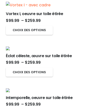
choisies
à
plusieurs
sur
$259.99
variations.
Vortex I, oeuvre sur toile étirée
la
Les
Plage
$
99.99
–
$
259.99
page
options
de
du
Ce
CHOIX DES OPTIONS
peuvent
prix :
produit
produit
être
$99.99
a
choisies
à
plusieurs
sur
$259.99
Éclat céleste, œuvre sur toile étirée
variations.
la
Plage
$
99.99
–
$
259.99
Les
page
de
options
Ce
CHOIX DES OPTIONS
du
prix :
peuvent
produit
produit
$99.99
être
a
à
choisies
plusieurs
$259.99
sur
Intemporelle, oeuvre sur toile étirée
variations.
Plage
la
$
99.99
–
$
259.99
Les