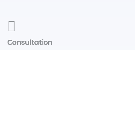
Сonsultation
Service de consultation, de license et de création
personnalisée sur demande.
Livraison
Livraison gratuite partout au Canada
Contact