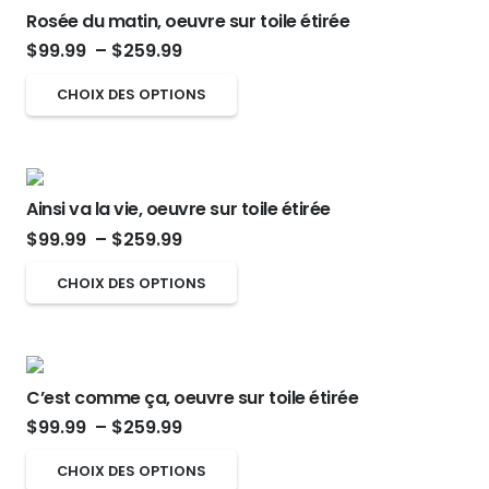
Rosée du matin, oeuvre sur toile étirée
Plage
$
99.99
–
$
259.99
de
Ce
CHOIX DES OPTIONS
prix :
produit
$99.99
a
à
plusieurs
$259.99
Ainsi va la vie, oeuvre sur toile étirée
variations.
Plage
$
99.99
–
$
259.99
Les
de
options
Ce
CHOIX DES OPTIONS
prix :
peuvent
produit
$99.99
être
a
à
choisies
plusieurs
$259.99
sur
C’est comme ça, oeuvre sur toile étirée
variations.
Plage
la
$
99.99
–
$
259.99
Les
de
page
options
Ce
CHOIX DES OPTIONS
prix :
du