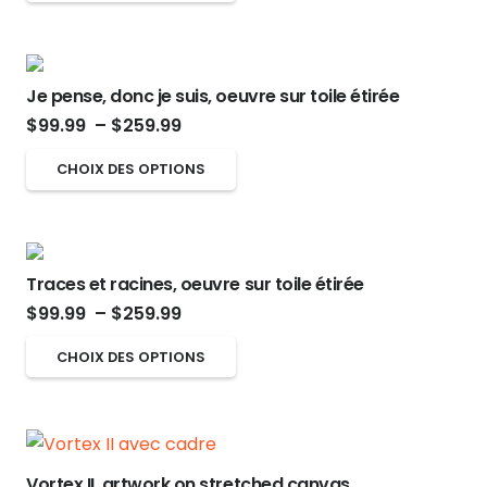
peuvent
produit
$99.99
produit
être
a
à
choisies
plusieurs
$259.99
sur
Je pense, donc je suis, oeuvre sur toile étirée
variations.
Plage
la
$
99.99
–
$
259.99
Les
de
page
options
Ce
CHOIX DES OPTIONS
prix :
du
peuvent
produit
$99.99
produit
être
a
à
choisies
plusieurs
$259.99
sur
Traces et racines, oeuvre sur toile étirée
variations.
Plage
la
$
99.99
–
$
259.99
Les
de
page
options
Ce
CHOIX DES OPTIONS
prix :
du
peuvent
produit
$99.99
produit
être
a
à
choisies
plusieurs
$259.99
sur
variations.
Vortex II, artwork on stretched canvas