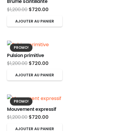
Brume scintillante
Le
Le
$
1,200.00
$
720.00
prix
prix
AJOUTER AU PANIER
initial
actuel
était :
est :
$1,200.00.
$720.00.
PROMO!
Pulsion primitive
Le
Le
$
1,200.00
$
720.00
prix
prix
AJOUTER AU PANIER
initial
actuel
était :
est :
$1,200.00.
$720.00.
PROMO!
Mouvement expressif
Le
Le
$
1,200.00
$
720.00
prix
prix
AJOUTER AU PANIER