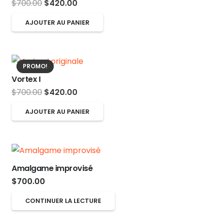
Le
Le
$
700.00
$
420.00
page
prix
prix
du
AJOUTER AU PANIER
initial
actuel
produit
était :
est :
$700.00.
$420.00.
PROMO!
Vortex I
Le
Le
$
700.00
$
420.00
prix
prix
AJOUTER AU PANIER
initial
actuel
était :
est :
$700.00.
$420.00.
Amalgame improvisé
$
700.00
CONTINUER LA LECTURE