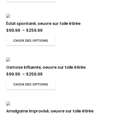
prix :
peuvent
produit
$99.99
produit
être
a
à
choisies
plusieurs
$259.99
sur
Éclat spontané, oeuvre sur toile étirée
variations.
Plage
la
$
99.99
–
$
259.99
Les
de
page
options
Ce
CHOIX DES OPTIONS
prix :
du
peuvent
produit
$99.99
produit
être
a
à
choisies
plusieurs
$259.99
sur
Osmose influente, oeuvre sur toile étirée
variations.
Plage
la
$
99.99
–
$
259.99
Les
de
page
options
Ce
CHOIX DES OPTIONS
prix :
du
peuvent
produit
$99.99
produit
être
a
à
choisies
plusieurs
$259.99
sur
Amalgame improvisé, oeuvre sur toile étirée
variations.