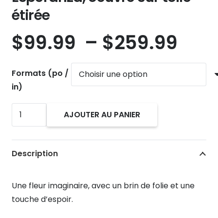
étirée
Pla
$
99.99
–
$
259.99
de
prix 
Formats (po /
$99
in)
à
$25
quantité
AJOUTER AU PANIER
de
Espéranza,
oeuvre
Description
sur
toile
Une fleur imaginaire, avec un brin de folie et une
étirée
touche d’espoir.