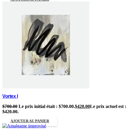
Vortex I
$
700.00
Le prix initial était : $700.00.
$
420.00
Le prix actuel est :
$420.00.
AJOUTER AU PANIER