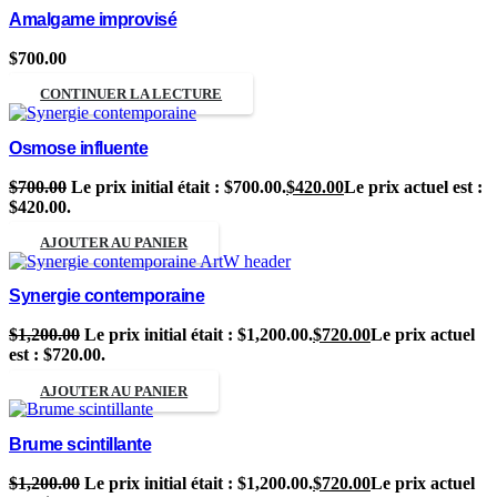
Amalgame improvisé
$
700.00
CONTINUER LA LECTURE
Osmose influente
$
700.00
Le prix initial était : $700.00.
$
420.00
Le prix actuel est :
$420.00.
AJOUTER AU PANIER
Synergie contemporaine
$
1,200.00
Le prix initial était : $1,200.00.
$
720.00
Le prix actuel
est : $720.00.
AJOUTER AU PANIER
Brume scintillante
$
1,200.00
Le prix initial était : $1,200.00.
$
720.00
Le prix actuel