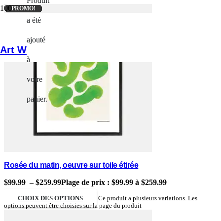
Produit
PROMO!
PROMO!
PROMO!
PROMO!
PROMO!
PROMO!
PROMO!
PROMO!
PROMO!
PROMO!
PROMO!
a été
ajouté
Art W
à
votre
panier.
Rosée du matin, oeuvre sur toile étirée
$
99.99
–
$
259.99
Plage de prix : $99.99 à $259.99
CHOIX DES OPTIONS
Ce produit a plusieurs variations. Les
options peuvent être choisies sur la page du produit