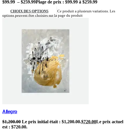
$
99.99
–
$
259.99
Plage de prix : $99.99 à $259.99
CHOIX DES OPTIONS
Ce produit a plusieurs variations. Les
options peuvent être choisies sur la page du produit
Allegro
$
1,200.00
Le prix initial était : $1,200.00.
$
720.00
Le prix actuel
est : $720.00.