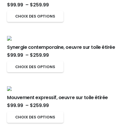
Plage
la
$
99.99
–
$
259.99
Les
de
page
options
Ce
CHOIX DES OPTIONS
prix :
du
peuvent
produit
$99.99
produit
être
a
à
choisies
plusieurs
$259.99
sur
Synergie contemporaine, oeuvre sur toile étirée
variations.
Plage
la
$
99.99
–
$
259.99
Les
de
page
options
Ce
CHOIX DES OPTIONS
prix :
du
peuvent
produit
$99.99
produit
être
a
à
choisies
plusieurs
$259.99
sur
Mouvement expressif, oeuvre sur toile étirée
variations.
Plage
la
$
99.99
–
$
259.99
Les
de
page
options
Ce
CHOIX DES OPTIONS
prix :
du
peuvent
produit
$99.99
produit
être