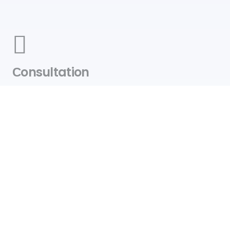
Сonsultation
Service de consultation, de license et de création
personnalisée sur demande.
Livraison
Livraison gratuite partout au Canada
Contact