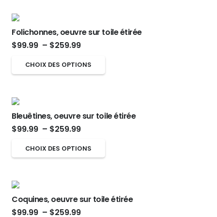
$99.99
produit
être
a
à
choisies
plusieurs
$259.99
sur
Folichonnes, oeuvre sur toile étirée
variations.
Plage
la
$
99.99
–
$
259.99
Les
de
page
options
Ce
CHOIX DES OPTIONS
prix :
du
peuvent
produit
$99.99
produit
être
a
à
choisies
plusieurs
$259.99
sur
Bleuêtines, oeuvre sur toile étirée
variations.
Plage
la
$
99.99
–
$
259.99
Les
de
page
options
Ce
CHOIX DES OPTIONS
prix :
du
peuvent
produit
$99.99
produit
être
a
à
choisies
plusieurs
$259.99
sur
Coquines, oeuvre sur toile étirée
variations.
Plage
la
$
99.99
–
$
259.99
Les