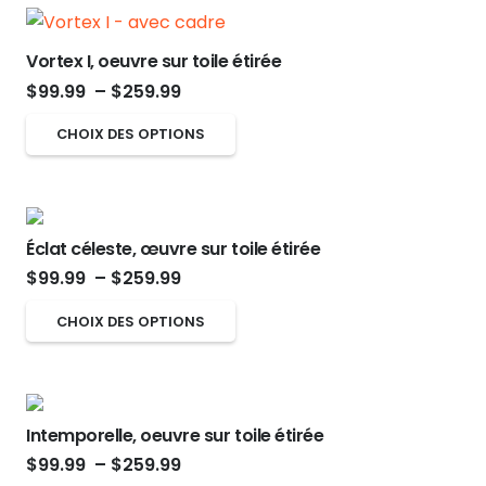
choisies
à
plusieurs
sur
$259.99
variations.
Vortex I, oeuvre sur toile étirée
la
Les
Plage
$
99.99
–
$
259.99
page
options
de
du
Ce
CHOIX DES OPTIONS
peuvent
prix :
produit
produit
être
$99.99
a
choisies
à
plusieurs
sur
$259.99
Éclat céleste, œuvre sur toile étirée
variations.
la
Plage
$
99.99
–
$
259.99
Les
page
de
options
Ce
CHOIX DES OPTIONS
du
prix :
peuvent
produit
produit
$99.99
être
a
à
choisies
plusieurs
$259.99
sur
Intemporelle, oeuvre sur toile étirée
variations.
Plage
la
$
99.99
–
$
259.99
Les