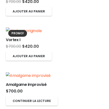
Le
Le
$
700.00
$
420.00
page
prix
prix
du
AJOUTER AU PANIER
initial
actuel
produit
était :
est :
$700.00.
$420.00.
PROMO!
Vortex I
Le
Le
$
700.00
$
420.00
prix
prix
AJOUTER AU PANIER
initial
actuel
était :
est :
$700.00.
$420.00.
Amalgame improvisé
$
700.00
CONTINUER LA LECTURE