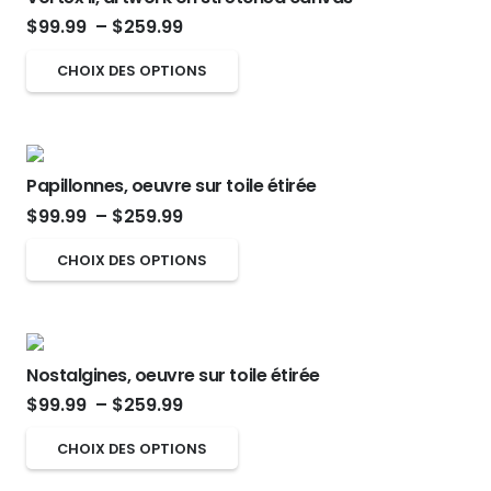
la
Les
Plage
$
99.99
–
$
259.99
page
options
de
Ce
CHOIX DES OPTIONS
du
peuvent
prix :
produit
produit
être
$99.99
a
choisies
à
plusieurs
sur
$259.99
Papillonnes, oeuvre sur toile étirée
variations.
la
Plage
$
99.99
–
$
259.99
Les
page
de
options
Ce
CHOIX DES OPTIONS
du
prix :
peuvent
produit
produit
$99.99
être
a
à
choisies
plusieurs
$259.99
sur
Nostalgines, oeuvre sur toile étirée
variations.
Plage
la
$
99.99
–
$
259.99
Les
de
page
options
Ce
CHOIX DES OPTIONS
prix :
du
peuvent
produit