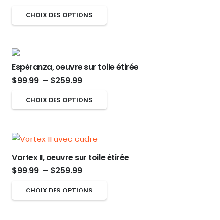
de
page
options
Ce
CHOIX DES OPTIONS
prix :
du
peuvent
produit
$99.99
produit
être
a
à
choisies
plusieurs
$259.99
sur
Espéranza, oeuvre sur toile étirée
variations.
Plage
la
$
99.99
–
$
259.99
Les
de
page
options
Ce
CHOIX DES OPTIONS
prix :
du
peuvent
produit
$99.99
produit
être
a
à
choisies
plusieurs
$259.99
sur
variations.
Vortex II, oeuvre sur toile étirée
la
Les
Plage
$
99.99
–
$
259.99
page
options
de
Ce
CHOIX DES OPTIONS
du
peuvent
prix :
produit
produit
être
$99.99
a