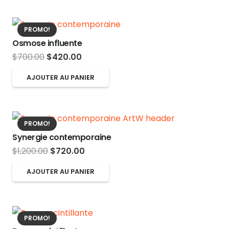
PROMO!
Osmose influente
Le
Le
$
700.00
$
420.00
prix
prix
AJOUTER AU PANIER
initial
actuel
était :
est :
$700.00.
$420.00.
PROMO!
Synergie contemporaine
Le
Le
$
1,200.00
$
720.00
prix
prix
AJOUTER AU PANIER
initial
actuel
était :
est :
$1,200.00.
$720.00.
PROMO!