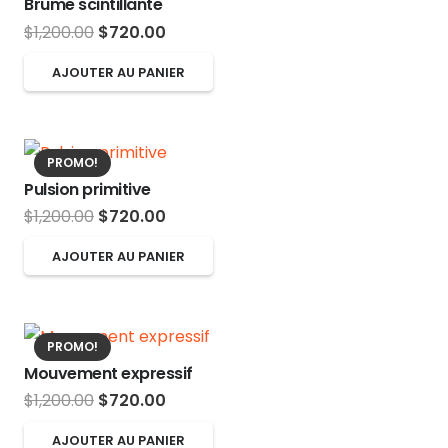
Brume scintillante
Le
Le
$
1,200.00
$
720.00
prix
prix
AJOUTER AU PANIER
initial
actuel
était :
est :
$1,200.00.
$720.00.
PROMO!
Pulsion primitive
Le
Le
$
1,200.00
$
720.00
prix
prix
AJOUTER AU PANIER
initial
actuel
était :
est :
$1,200.00.
$720.00.
PROMO!
Mouvement expressif
Le
Le
$
1,200.00
$
720.00
prix
prix
AJOUTER AU PANIER