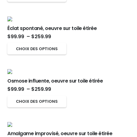
prix :
peuvent
produit
$99.99
produit
être
a
à
choisies
plusieurs
$259.99
sur
Éclat spontané, oeuvre sur toile étirée
variations.
Plage
la
$
99.99
–
$
259.99
Les
de
page
options
Ce
CHOIX DES OPTIONS
prix :
du
peuvent
produit
$99.99
produit
être
a
à
choisies
plusieurs
$259.99
sur
Osmose influente, oeuvre sur toile étirée
variations.
Plage
la
$
99.99
–
$
259.99
Les
de
page
options
Ce
CHOIX DES OPTIONS
prix :
du
peuvent
produit
$99.99
produit
être
a
à
choisies
plusieurs
$259.99
sur
Amalgame improvisé, oeuvre sur toile étirée
variations.