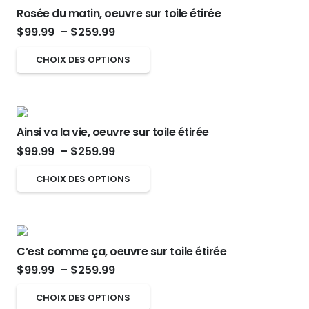
Rosée du matin, oeuvre sur toile étirée
Plage
$
99.99
–
$
259.99
de
Ce
CHOIX DES OPTIONS
prix :
produit
$99.99
a
à
plusieurs
$259.99
Ainsi va la vie, oeuvre sur toile étirée
variations.
Plage
$
99.99
–
$
259.99
Les
de
options
Ce
CHOIX DES OPTIONS
prix :
peuvent
produit
$99.99
être
a
à
choisies
plusieurs
$259.99
sur
C’est comme ça, oeuvre sur toile étirée
variations.
Plage
la
$
99.99
–
$
259.99
Les
de
page
options
Ce
CHOIX DES OPTIONS
prix :
du