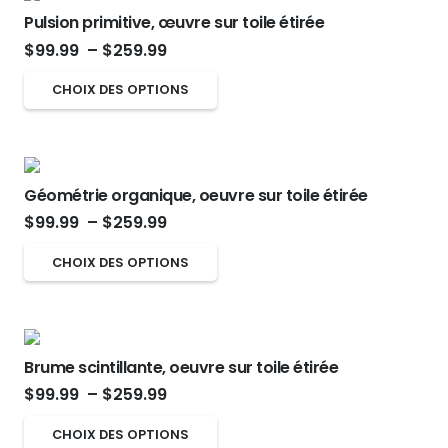
$259.99
sur
Pulsion primitive, œuvre sur toile étirée
variations.
Plage
la
$
99.99
–
$
259.99
Les
de
page
options
Ce
CHOIX DES OPTIONS
prix :
du
peuvent
produit
$99.99
produit
être
a
à
choisies
plusieurs
$259.99
sur
Géométrie organique, oeuvre sur toile étirée
variations.
Plage
la
$
99.99
–
$
259.99
Les
de
page
options
Ce
CHOIX DES OPTIONS
prix :
du
peuvent
produit
$99.99
produit
être
a
à
choisies
plusieurs
$259.99
sur
Brume scintillante, oeuvre sur toile étirée
variations.
Plage
la
$
99.99
–
$
259.99
Les
de
page
options
Ce
CHOIX DES OPTIONS
du