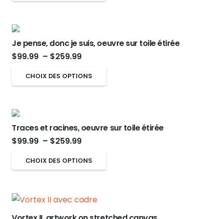
peuvent
produit
$99.99
produit
être
a
à
choisies
plusieurs
$259.99
sur
Je pense, donc je suis, oeuvre sur toile étirée
variations.
Plage
la
$
99.99
–
$
259.99
Les
de
page
options
Ce
CHOIX DES OPTIONS
prix :
du
peuvent
produit
$99.99
produit
être
a
à
choisies
plusieurs
$259.99
sur
Traces et racines, oeuvre sur toile étirée
variations.
Plage
la
$
99.99
–
$
259.99
Les
de
page
options
Ce
CHOIX DES OPTIONS
prix :
du
peuvent
produit
$99.99
produit
être
a
à
choisies
plusieurs
$259.99
sur
variations.
Vortex II, artwork on stretched canvas