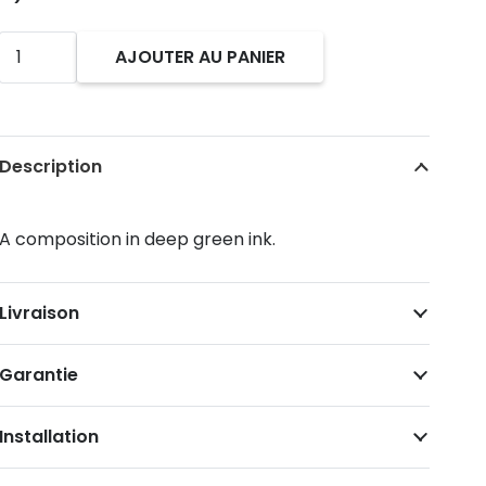
$259
quantité
AJOUTER AU PANIER
de
Traces
et
Description
racines,
artwork
A composition in deep green ink.
on
stretched
canvas
Livraison
Garantie
Installation