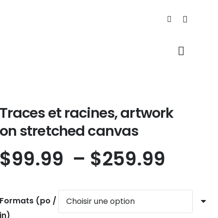
Traces et racines, artwork
on stretched canvas
Plag
$
99.99
–
$
259.99
de
prix :
$99.
Formats (po /
à
in)