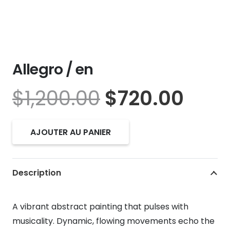
Allegro / en
Le
Le
$
1,200.00
$
720.00
prix
prix
initial
actu
AJOUTER AU PANIER
était :
est :
quantité
$1,200.00.
$720
de
Allegro
Description
/
en
A vibrant abstract painting that pulses with
musicality. Dynamic, flowing movements echo the