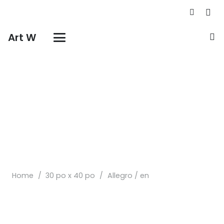
Art W
Home
/
30 po x 40 po
/
Allegro / en