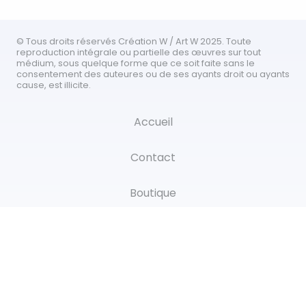
© Tous droits réservés Création W / Art W 2025. Toute
reproduction intégrale ou partielle des œuvres sur tout
médium, sous quelque forme que ce soit faite sans le
consentement des auteures ou de ses ayants droit ou ayants
cause, est illicite.
Accueil
Contact
Boutique
Nouvelles
Reproductions
Oeuvres originales