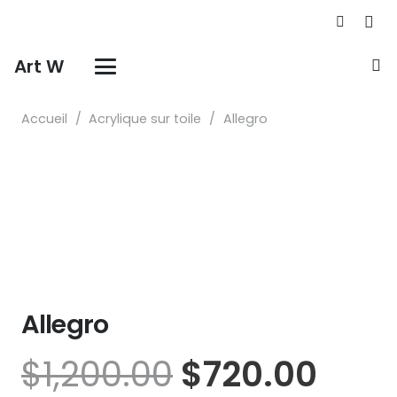
Art W
Accueil
/
Acrylique sur toile
/
Allegro
Allegro
Le
Le
$
1,200.00
$
720.00