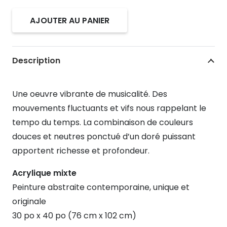
prix
prix
initial
actu
AJOUTER AU PANIER
était :
est :
quantité
$1,200.00.
$720
de
Allegro
Description
Une oeuvre vibrante de musicalité. Des
mouvements fluctuants et vifs nous rappelant le
tempo du temps. La combinaison de couleurs
douces et neutres ponctué d’un doré puissant
apportent richesse et profondeur.
Acrylique mixte
Peinture abstraite contemporaine, unique et
originale
30 po x 40 po (76 cm x 102 cm)